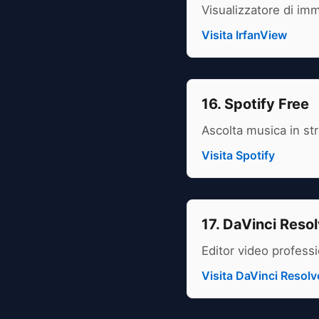
Visualizzatore di imm
Visita IrfanView
16. Spotify Free
Ascolta musica in str
Visita Spotify
17. DaVinci Reso
Editor video professi
Visita DaVinci Resolv