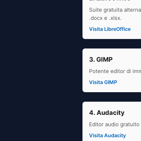
Suite gratuita altern
.docx e .xlsx.
Visita LibreOffice
3. GIMP
Potente editor di im
Visita GIMP
4. Audacity
Editor audio gratuito
Visita Audacity