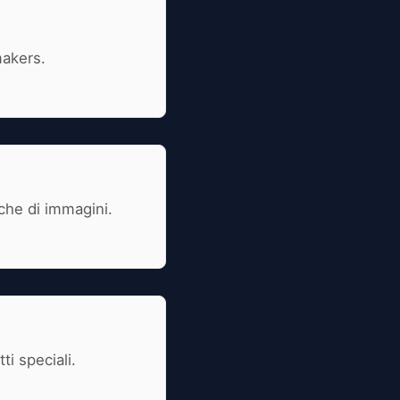
makers.
iche di immagini.
i speciali.