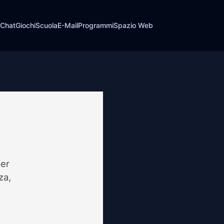
Chat
Giochi
Scuola
E-Mail
Programmi
Spazio Web
per
za,