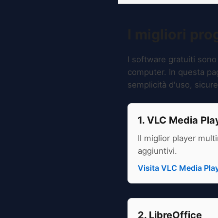
I migliori pr
I software gratuiti sono
computer. In questa pagi
semplicità d'uso, sicurez
1. VLC Media Pla
Il miglior player mul
aggiuntivi.
Visita VLC Media Pla
2. LibreOffice