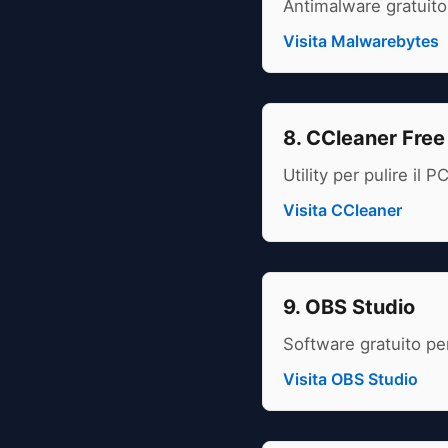
Antimalware gratuito
Visita Malwarebytes
8. CCleaner Free
Utility per pulire il P
Visita CCleaner
9. OBS Studio
Software gratuito pe
Visita OBS Studio