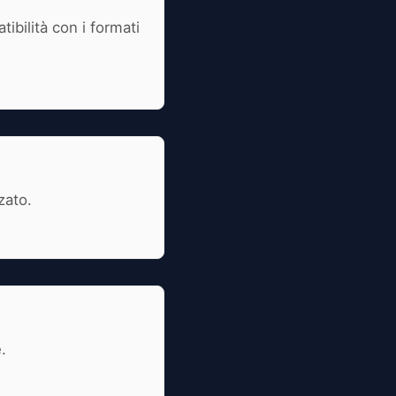
ibilità con i formati
zato.
.