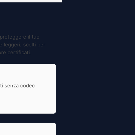
 proteggere il tuo
 leggeri, scelti per
re certificati.
mati senza codec