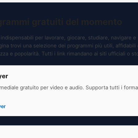
ogrammi gratuiti del momento
 indispensabili per lavorare, giocare, studiare, navigare e
na trovi una selezione dei programmi più utili, affidabili e
za e popolarità. Tutti i link rimandano ai siti ufficiali o sto
yer
timediale gratuito per video e audio. Supporta tutti i for
yer